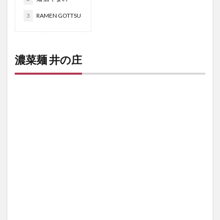
3
RAMEN GOTTSU
濃菜麺 井の庄